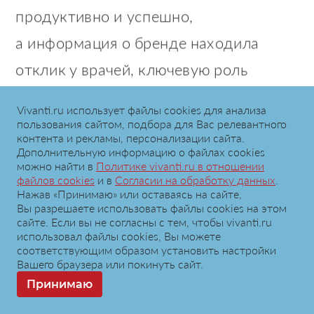
продуктивно и успешно,
а информация о бренде находила
отклик у врачей, ключевую роль
играют материалы, которые умеют
Vivanti.ru использует файлы сookies для анализа
привлекать и удерживать внимание
пользования сайтом, подбора для Вас релевантного
контента и рекламы, персонализации сайта.
специалистов.
Дополнительную информацию о файлах cookies
можно найти в
Политике vivanti.ru в отношении
файлов cookies
и в
Согласии на обработку данных
.
Vivanti
создает
интерактивные
-
CLM
Нажав «Принимаю» или оставаясь на сайте,
презентации
— это интеллектуальный
Вы разрешаете использовать файлы cookies на этом
сайте. Если вы не согласны с тем, чтобы vivanti.ru
инструмент, который превращает
использовал файлы сookies, Вы можете
соответствующим образом установить настройки
стандартный
e-detailing
Вашего браузера или покинуть сайт.
Принимаю
в продуктивный диалог. В отличие