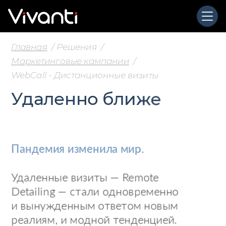
Главная
Решения
Маркетинговые кампании
WebCall - Дистанционные визиты
Удаленно ближе
Пандемия изменила мир.
Удаленные визиты — Remote
Detailing — стали одновременно
и вынужденным ответом новым
реалиям, и модной тенденцией.