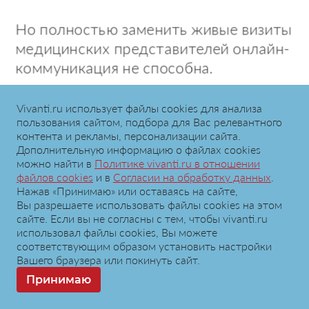
Но полностью заменить живые визиты
медицинских представителей онлайн-
коммуникация не способна.
Зато гибридная модель — когда
Vivanti.ru использует файлы сookies для анализа
кампания продвижения сочетает
пользования сайтом, подбора для Вас релевантного
контента и рекламы, персонализации сайта.
в себе традиционные face-to-face
Дополнительную информацию о файлах cookies
и дистанционные визиты, —
можно найти в
Политике vivanti.ru в отношении
файлов cookies
и в
Согласии на обработку данных
.
действительно эффективна при
Нажав «Принимаю» или оставаясь на сайте,
условии качественного внедрения.
Вы разрешаете использовать файлы cookies на этом
сайте. Если вы не согласны с тем, чтобы vivanti.ru
использовал файлы сookies, Вы можете
Двойной подход дает возможность
соответствующим образом установить настройки
расширить географию покрытия,
Вашего браузера или покинуть сайт.
частоту контакта и повысить
Принимаю
вовлеченность ЦА в дискуссию. Кроме