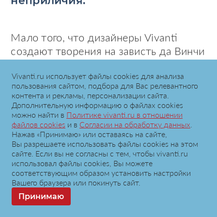
неприличия.
Мало того, что дизайнеры Vivanti
создают творения на зависть да Винчи
и Midjourney. Наши творцы
бесстрашно делятся с широкой
Vivanti.ru использует файлы сookies для анализа
пользования сайтом, подбора для Вас релевантного
публикой своими секретами
контента и рекламы, персонализации сайта.
и трендами медицинского дизайна
Дополнительную информацию о файлах cookies
можно найти в
Политике vivanti.ru в отношении
на 2024 год, уловленными тонким
файлов cookies
и в
Согласии на обработку данных
.
художественным чутьем.
Нажав «Принимаю» или оставаясь на сайте,
Вы разрешаете использовать файлы cookies на этом
#нейросети
сайте. Если вы не согласны с тем, чтобы vivanti.ru
использовал файлы сookies, Вы можете
#безграничная насыщенность
соответствующим образом установить настройки
Вашего браузера или покинуть сайт.
#3d
Принимаю
#ручная работа