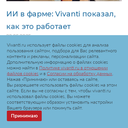
ИИ в фарме: Vivanti показал,
как это работает
22.05.2025
21 мая 2025 года команда
Vivanti
Vivanti.ru использует файлы сookies для анализа
приняла участие в V Ежегодной
пользования сайтом, подбора для Вас релевантного
контента и рекламы, персонализации сайта.
конференции
"Commercial
Дополнительную информацию о файлах cookies
. Мероприятие
Excellence в фарме"
можно найти в
Политике vivanti.ru в отношении
файлов cookies
и в
Согласии на обработку данных
.
стало ярким событием для
Нажав «Принимаю» или оставаясь на сайте,
фармацевтического бизнеса,
Вы разрешаете использовать файлы cookies на этом
сайте. Если вы не согласны с тем, чтобы vivanti.ru
объединив лидеров индустрии,
использовал файлы сookies, Вы можете
менеджеров Commercial Excellence,
соответствующим образом установить настройки
SFE, BI и CRM, маркетинга, бренд-
Вашего браузера или покинуть сайт.
менеджеров и специалистов по
Принимаю
обучению.