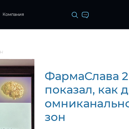
Компания
он
ФармаСлава 20
показал, как 
омниканально
зон