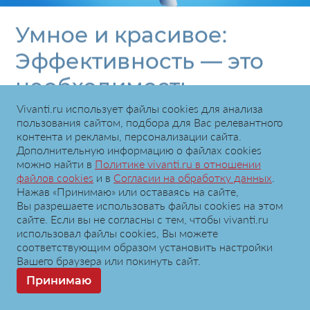
Умное и красивое:
Эффективность — это
необходимость.
Эстетика — это
Vivanti.ru использует файлы сookies для анализа
пользования сайтом, подбора для Вас релевантного
стратегия
контента и рекламы, персонализации сайта.
Дополнительную информацию о файлах cookies
можно найти в
Политике vivanti.ru в отношении
23.10.2025
файлов cookies
и в
Согласии на обработку данных
.
Нажав «Принимаю» или оставаясь на сайте,
В мире, перегруженном информацией,
Вы разрешаете использовать файлы cookies на этом
только то, что идеально работает и
сайте. Если вы не согласны с тем, чтобы vivanti.ru
безупречно выглядит, получает шанс
использовал файлы сookies, Вы можете
соответствующим образом установить настройки
быть замеченным.
Вашего браузера или покинуть сайт.
В выпусках «Умного и красивого» мы на
Принимаю
скорости света несемся сквозь